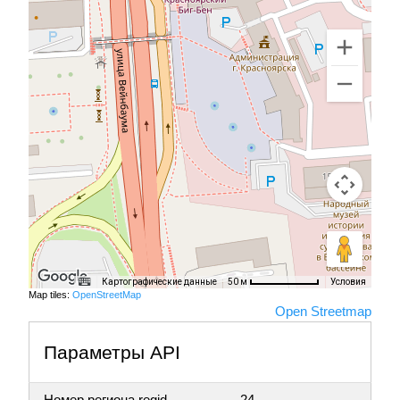
Картографические данные
Условия
50 м
Map tiles:
OpenStreetMap
Open Streetmap
Параметры API
Номер региона regid
24