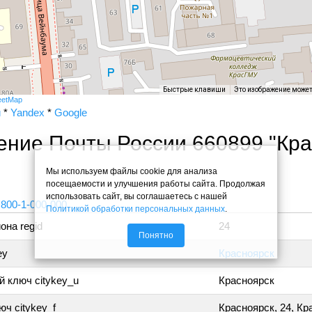
Быстрые клавиши
Это изображение може
eetMap
и
*
Yandex
*
Google
ние Почты России 660899 "Кра
Мы используем файлы cookie для анализа
посещаемости и улучшения работы сайта. Продолжая
использовать сайт, вы соглашаетесь с нашей
 800-1-000-000
Политикой обработки персональных данных
.
она regid
24
Понятно
ey
Красноярск
 ключ citykey_u
Красноярск
ч citykey_f
Красноярск, 24, Кр