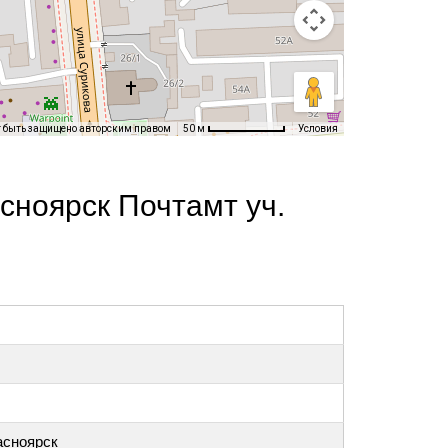
т быть защищено авторским правом
Условия
50 м
сноярск Почтамт уч.
асноярск