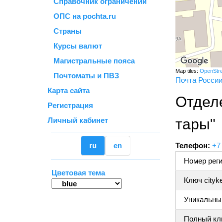
Справочник ограничений
ОПС на pochta.ru
Страны
Курсы валют
Магистральные пояса
Map tiles:
OpenStr
Почтоматы и ПВЗ
Почта Росси
Карта сайта
Отделе
Регистрация
Личный кабинет
тары"
ru
en
Телефон:
+7
Номер реги
Цветовая тема
Ключ cityk
Уникальный
Полный клю