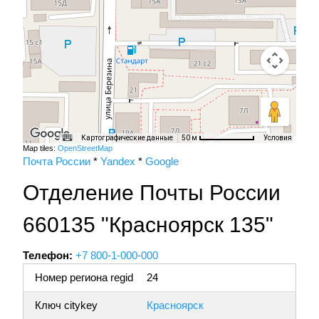
Картографические данные
Условия
50 м
Map tiles:
OpenStreetMap
Почта России
*
Yandex
*
Google
Отделение Почты России
660135 "Красноярск 135"
Телефон:
+7 800-1-000-000
Номер региона regid
24
Ключ citykey
Красноярск