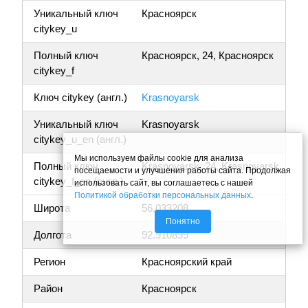
Уникальный ключ
Красноярск
citykey_u
Полный ключ
Красноярск, 24, Красноярск
citykey_f
Ключ citykey (англ.)
Krasnoyarsk
Уникальный ключ
Krasnoyarsk
citykey_u_en (англ.)
Мы используем файлы cookie для анализа
Полный ключ
Krasnoyarsk, 24, Krasnoyarsk
посещаемости и улучшения работы сайта. Продолжая
citykey_f_en (англ.)
использовать сайт, вы соглашаетесь с нашей
Политикой обработки персональных данных
.
Широта
56.033208
Понятно
Долгота
92.910899
Регион
Красноярский край
Район
Красноярск