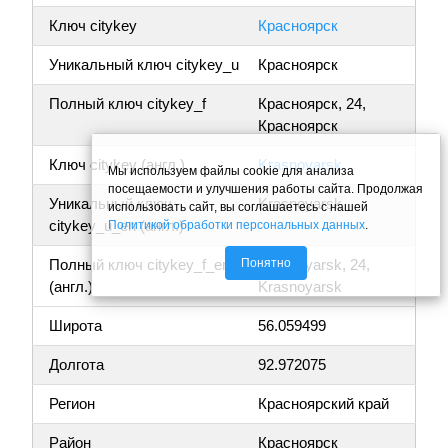
Ключ citykey
Красноярск
Уникальный ключ citykey_u
Красноярск
Полный ключ citykey_f
Красноярск, 24,
Красноярск
Ключ citykey (англ.)
Krasnoyarsk
Мы используем файлы cookie для анализа
посещаемости и улучшения работы сайта. Продолжая
Уникальный ключ
Krasnoyarsk
использовать сайт, вы соглашаетесь с нашей
citykey_u_en (англ.)
Политикой обработки персональных данных
.
Понятно
Полный ключ citykey_f_en
Krasnoyarsk, 24,
(англ.)
Krasnoyarsk
Широта
56.059499
Долгота
92.972075
Регион
Красноярский край
Район
Красноярск