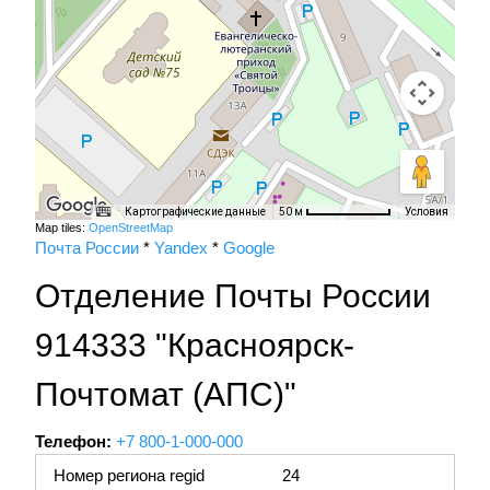
Картографические данные
Условия
50 м
Map tiles:
OpenStreetMap
Почта России
*
Yandex
*
Google
Отделение Почты России
914333 "Красноярск-
Почтомат (АПС)"
Телефон:
+7 800-1-000-000
Номер региона regid
24