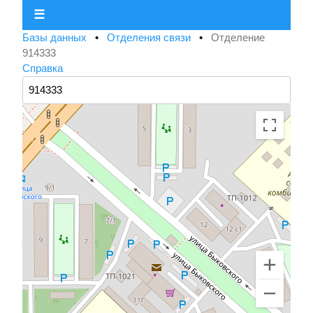
☰
Базы данных
•
Отделения связи
•
Отделение
914333
Справка