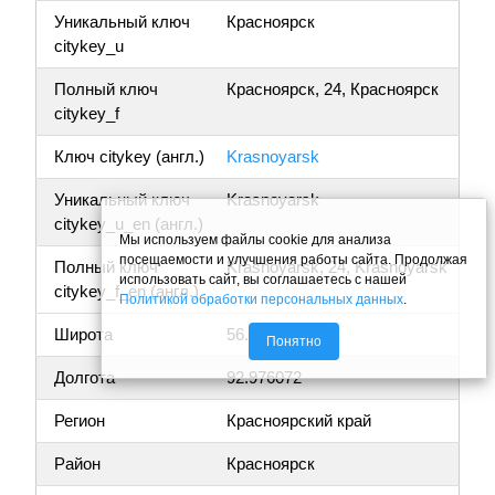
Уникальный ключ
Красноярск
citykey_u
Полный ключ
Красноярск, 24, Красноярск
citykey_f
Ключ citykey (англ.)
Krasnoyarsk
Уникальный ключ
Krasnoyarsk
citykey_u_en (англ.)
Мы используем файлы cookie для анализа
посещаемости и улучшения работы сайта. Продолжая
Полный ключ
Krasnoyarsk, 24, Krasnoyarsk
использовать сайт, вы соглашаетесь с нашей
citykey_f_en (англ.)
Политикой обработки персональных данных
.
Широта
56.054668
Понятно
Долгота
92.976072
Регион
Красноярский край
Район
Красноярск