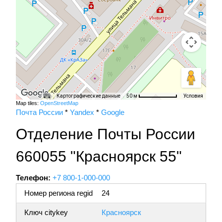
Картографические данные
Условия
50 м
Map tiles:
OpenStreetMap
Почта России
*
Yandex
*
Google
Отделение Почты России
660055 "Красноярск 55"
Телефон:
+7 800-1-000-000
Номер региона regid
24
Ключ citykey
Красноярск