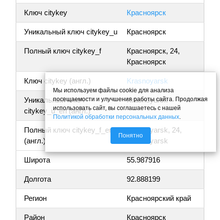
Ключ citykey
Красноярск
Уникальный ключ citykey_u
Красноярск
Полный ключ citykey_f
Красноярск, 24,
Красноярск
Ключ citykey (англ.)
Krasnoyarsk
Мы используем файлы cookie для анализа
посещаемости и улучшения работы сайта. Продолжая
Уникальный ключ
Krasnoyarsk
использовать сайт, вы соглашаетесь с нашей
citykey_u_en (англ.)
Политикой обработки персональных данных
.
Полный ключ citykey_f_en
Krasnoyarsk, 24,
Понятно
(англ.)
Krasnoyarsk
Широта
55.987916
Долгота
92.888199
Регион
Красноярский край
Район
Красноярск