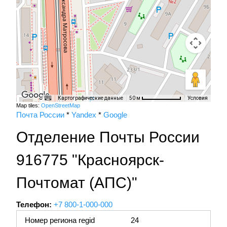
Картографические данные
Условия
50 м
Map tiles:
OpenStreetMap
Почта России
*
Yandex
*
Google
Отделение Почты России
916775 "Красноярск-
Почтомат (АПС)"
Телефон:
+7 800-1-000-000
Номер региона regid
24