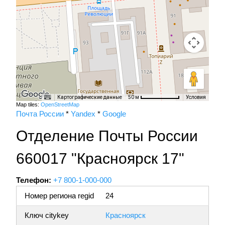
Картографические данные
Условия
50 м
Map tiles:
OpenStreetMap
Почта России
*
Yandex
*
Google
Отделение Почты России
660017 "Красноярск 17"
Телефон:
+7 800-1-000-000
Номер региона regid
24
Ключ citykey
Красноярск