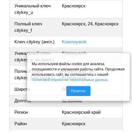
Уникальный ключ
Красноярск
citykey_u
Полный ключ
Красноярск, 24, Красноярск
citykey_f
Ключ citykey (англ.)
Krasnoyarsk
Уникальный ключ
Krasnoyarsk
citykey_u_en (англ.)
Мы используем файлы cookie для анализа
посещаемости и улучшения работы сайта. Продолжая
Полный ключ
Krasnoyarsk, 24,
использовать сайт, вы соглашаетесь с нашей
citykey_f_en (англ.)
Krasnoyarsk
Политикой обработки персональных данных
.
Широта
56.011474
Понятно
Долгота
92.855500
Регион
Красноярский край
Район
Красноярск