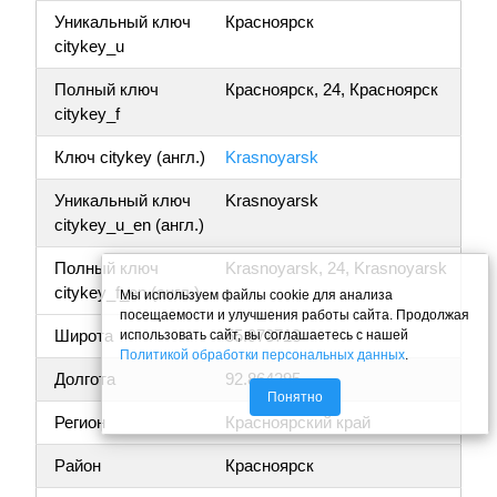
Уникальный ключ
Красноярск
citykey_u
Полный ключ
Красноярск, 24, Красноярск
citykey_f
Ключ citykey (англ.)
Krasnoyarsk
Уникальный ключ
Krasnoyarsk
citykey_u_en (англ.)
Полный ключ
Krasnoyarsk, 24, Krasnoyarsk
citykey_f_en (англ.)
Мы используем файлы cookie для анализа
посещаемости и улучшения работы сайта. Продолжая
Широта
55.973713
использовать сайт, вы соглашаетесь с нашей
Политикой обработки персональных данных
.
Долгота
92.864295
Понятно
Регион
Красноярский край
Район
Красноярск