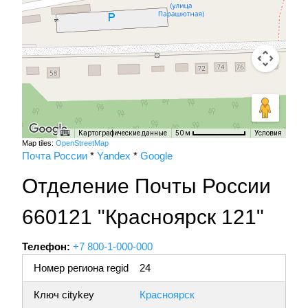
Картографические данные
Условия
50 м
Map tiles:
OpenStreetMap
Почта России
*
Yandex
*
Google
Отделение Почты России
660121 "Красноярск 121"
Телефон:
+7 800-1-000-000
Номер региона regid
24
Ключ citykey
Красноярск