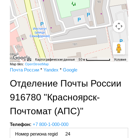
Картографические данные
Условия
50 м
Map tiles:
OpenStreetMap
Почта России
*
Yandex
*
Google
Отделение Почты России
916780 "Красноярск-
Почтомат (АПС)"
Телефон:
+7 800-1-000-000
Номер региона regid
24