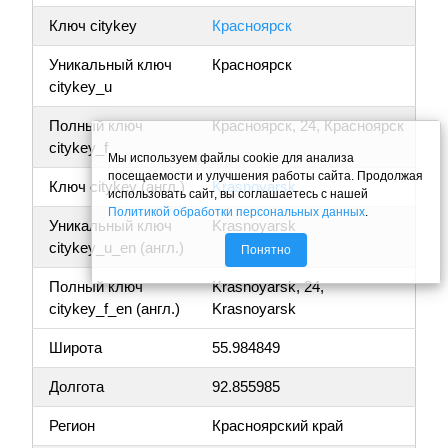
Ключ citykey
Красноярск
Уникальный ключ
Красноярск
citykey_u
Полный ключ
Красноярск, 24, Красноярск
citykey_f
Мы используем файлы cookie для анализа
посещаемости и улучшения работы сайта. Продолжая
Ключ citykey (англ.)
Krasnoyarsk
использовать сайт, вы соглашаетесь с нашей
Политикой обработки персональных данных
.
Уникальный ключ
Krasnoyarsk
citykey_u_en (англ.)
Понятно
Полный ключ
Krasnoyarsk, 24,
citykey_f_en (англ.)
Krasnoyarsk
Широта
55.984849
Долгота
92.855985
Регион
Красноярский край