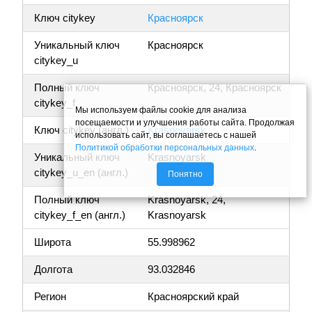
Ключ citykey
Красноярск
Уникальный ключ
Красноярск
citykey_u
Полный ключ
Красноярск, 24, Красноярск
citykey_f
Мы используем файлы cookie для анализа
посещаемости и улучшения работы сайта. Продолжая
Ключ citykey (англ.)
Krasnoyarsk
использовать сайт, вы соглашаетесь с нашей
Политикой обработки персональных данных
.
Уникальный ключ
Krasnoyarsk
citykey_u_en (англ.)
Понятно
Полный ключ
Krasnoyarsk, 24,
citykey_f_en (англ.)
Krasnoyarsk
Широта
55.998962
Долгота
93.032846
Регион
Красноярский край