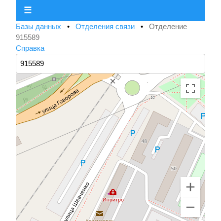
☰
Базы данных
•
Отделения связи
•
Отделение
915589
Справка