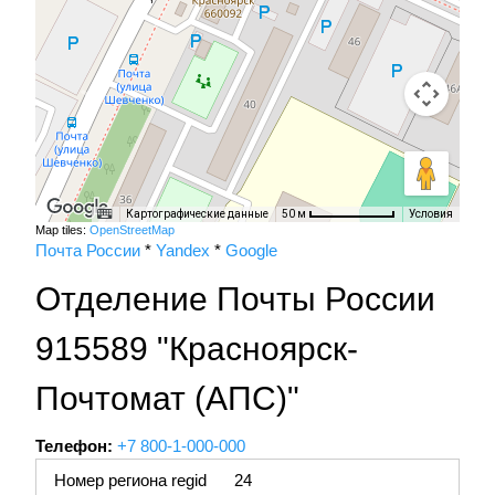
Картографические данные
Условия
50 м
Map tiles:
OpenStreetMap
Почта России
*
Yandex
*
Google
Отделение Почты России
915589 "Красноярск-
Почтомат (АПС)"
Телефон:
+7 800-1-000-000
Номер региона regid
24