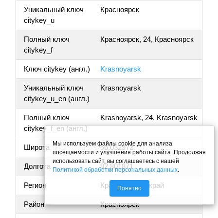
Уникальный ключ
Красноярск
citykey_u
Полный ключ
Красноярск, 24, Красноярск
citykey_f
Ключ citykey (англ.)
Krasnoyarsk
Уникальный ключ
Krasnoyarsk
citykey_u_en (англ.)
Полный ключ
Krasnoyarsk, 24, Krasnoyarsk
citykey_f_en (англ.)
Мы используем файлы cookie для анализа
Широта
56.032972
посещаемости и улучшения работы сайта. Продолжая
использовать сайт, вы соглашаетесь с нашей
Долгота
92.801871
Политикой обработки персональных данных
.
Регион
Красноярский край
Понятно
Район
Красноярск