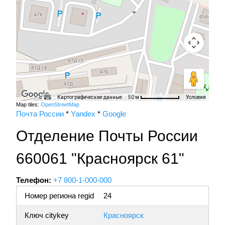
Картографические данные
Условия
50 м
Map tiles:
OpenStreetMap
Почта России
*
Yandex
*
Google
Отделение Почты России
660061 "Красноярск 61"
Телефон:
+7 800-1-000-000
Номер региона regid
24
Ключ citykey
Красноярск