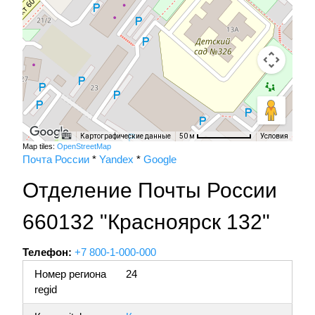
Картографические данные
Условия
50 м
Map tiles:
OpenStreetMap
Почта России
*
Yandex
*
Google
Отделение Почты России
660132 "Красноярск 132"
Телефон:
+7 800-1-000-000
Номер региона
24
regid