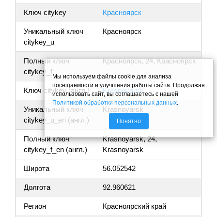
Ключ citykey
Красноярск
Уникальный ключ
Красноярск
citykey_u
Полный ключ
Красноярск, 24, Красноярск
citykey_f
Мы используем файлы cookie для анализа
посещаемости и улучшения работы сайта. Продолжая
Ключ citykey (англ.)
Krasnoyarsk
использовать сайт, вы соглашаетесь с нашей
Политикой обработки персональных данных
.
Уникальный ключ
Krasnoyarsk
citykey_u_en (англ.)
Понятно
Полный ключ
Krasnoyarsk, 24,
citykey_f_en (англ.)
Krasnoyarsk
Широта
56.052542
Долгота
92.960621
Регион
Красноярский край