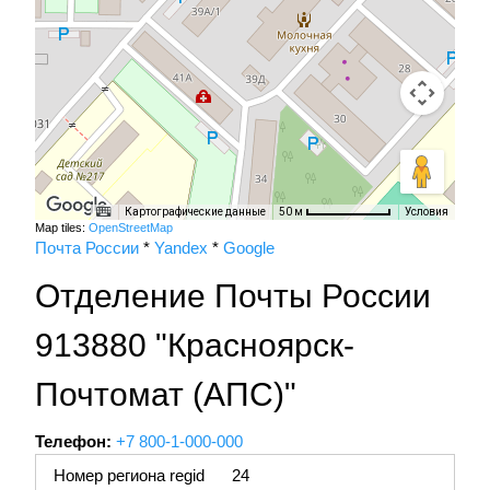
Картографические данные
Условия
50 м
Map tiles:
OpenStreetMap
Почта России
*
Yandex
*
Google
Отделение Почты России
913880 "Красноярск-
Почтомат (АПС)"
Телефон:
+7 800-1-000-000
Номер региона regid
24