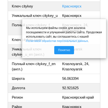
Ключ citykey
Красноярск
Уникальный ключ citykey_u
Красноярск
Полный ключ citykey_f
Красноярск, 24,
Мы используем файлы cookie для анализа
Красноярск
посещаемости и улучшения работы сайта. Продолжая
использовать сайт, вы соглашаетесь с нашей
Ключ citykey (англ.)
Krasnoyarsk
Политикой обработки персональных данных
.
Уникальный ключ
Krasnoyarsk
Понятно
citykey_u_en (англ.)
Полный ключ citykey_f_en
Krasnoyarsk, 24,
(англ.)
Krasnoyarsk
Широта
56.063394
Долгота
92.921625
Регион
Красноярский край
Район
Красноярск