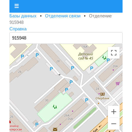
☰
Базы данных
•
Отделения связи
•
Отделение
915948
Справка