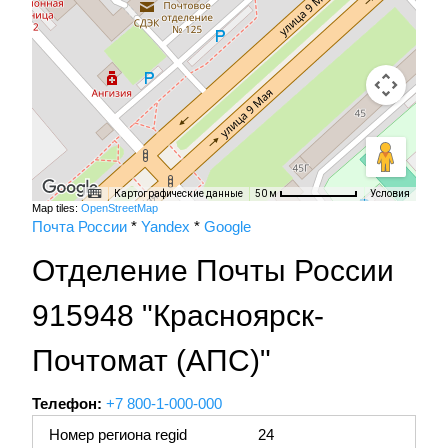
Картографические данные
Условия
50 м
Map tiles:
OpenStreetMap
Почта России
*
Yandex
*
Google
Отделение Почты России
915948 "Красноярск-
Почтомат (АПС)"
Телефон:
+7 800-1-000-000
Номер региона regid
24