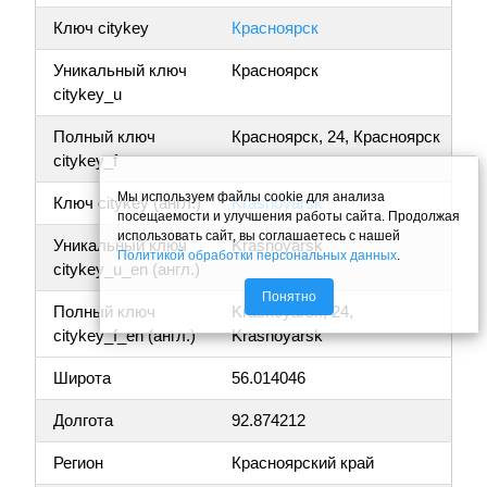
Ключ citykey
Красноярск
Уникальный ключ
Красноярск
citykey_u
Полный ключ
Красноярск, 24, Красноярск
citykey_f
Мы используем файлы cookie для анализа
Ключ citykey (англ.)
Krasnoyarsk
посещаемости и улучшения работы сайта. Продолжая
использовать сайт, вы соглашаетесь с нашей
Уникальный ключ
Krasnoyarsk
Политикой обработки персональных данных
.
citykey_u_en (англ.)
Понятно
Полный ключ
Krasnoyarsk, 24,
citykey_f_en (англ.)
Krasnoyarsk
Широта
56.014046
Долгота
92.874212
Регион
Красноярский край