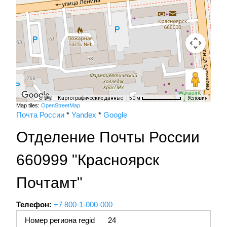
Картографические данные
Условия
50 м
Map tiles:
OpenStreetMap
Почта России
*
Yandex
*
Google
Отделение Почты России
660999 "Красноярск
Почтамт"
Телефон:
+7 800-1-000-000
Номер региона regid
24