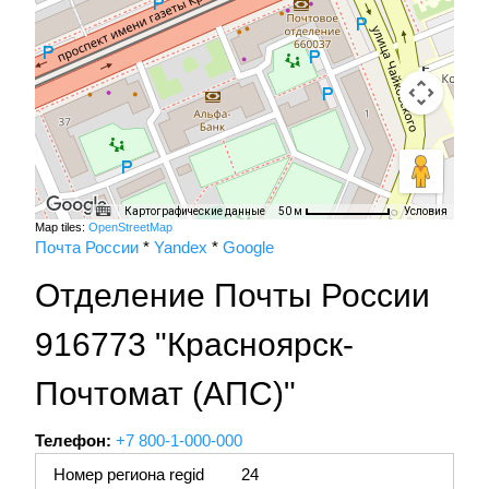
Картографические данные
Условия
50 м
Map tiles:
OpenStreetMap
Почта России
*
Yandex
*
Google
Отделение Почты России
916773 "Красноярск-
Почтомат (АПС)"
Телефон:
+7 800-1-000-000
Номер региона regid
24