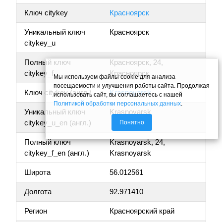
Ключ citykey
Красноярск
Уникальный ключ
Красноярск
citykey_u
Полный ключ
Красноярск, 24,
citykey_f
Красноярск
Мы используем файлы cookie для анализа
посещаемости и улучшения работы сайта. Продолжая
Ключ citykey (англ.)
Krasnoyarsk
использовать сайт, вы соглашаетесь с нашей
Политикой обработки персональных данных
.
Уникальный ключ
Krasnoyarsk
citykey_u_en (англ.)
Понятно
Полный ключ
Krasnoyarsk, 24,
citykey_f_en (англ.)
Krasnoyarsk
Широта
56.012561
Долгота
92.971410
Регион
Красноярский край