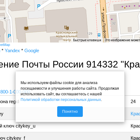
Быстрые клавиши
Это изображение може
eetMap
и
*
Yandex
*
Google
ение Почты России 914332 "Кр
"
Мы используем файлы cookie для анализа
посещаемости и улучшения работы сайта. Продолжая
 800-1-000-000
использовать сайт, вы соглашаетесь с нашей
Политикой обработки персональных данных
.
она regid
24
Понятно
ey
Кра
 ключ citykey_u
Кра
ч citykey_f
Крас