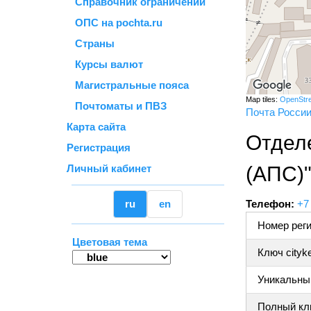
Справочник ограничений
ОПС на pochta.ru
Страны
Курсы валют
Магистральные пояса
Map tiles:
OpenStr
Почтоматы и ПВЗ
Почта Росси
Карта сайта
Отдел
Регистрация
Личный кабинет
(АПС)
ru
en
Телефон:
+7
Номер реги
Цветовая тема
Ключ cityk
Уникальный
Полный клю