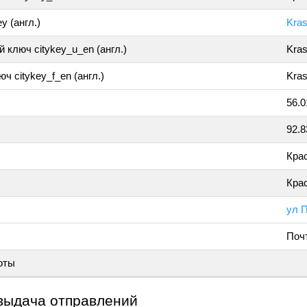
y (англ.)
Kra
 ключ citykey_u_en (англ.)
Kra
ч citykey_f_en (англ.)
Kras
56.
92.
Кра
Кра
ул 
Поч
оты
выдача отправлений