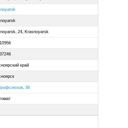
snoyarsk
snoyarsk
noyarsk, 24, Krasnoyarsk
010956
837246
сноярский край
сноярск
Профсоюзов, 38
томат