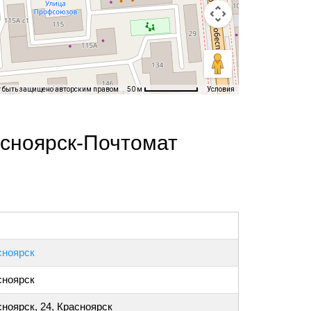
т быть защищено авторским правом
Условия
50 м
асноярск-Почтомат
сноярск
сноярск
ноярск, 24, Красноярск