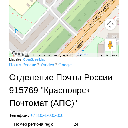
Картографические данные
Условия
50 м
Map tiles:
OpenStreetMap
Почта России
*
Yandex
*
Google
Отделение Почты России
915769 "Красноярск-
Почтомат (АПС)"
Телефон:
+7 800-1-000-000
Номер региона regid
24