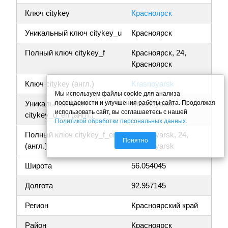
Ключ citykey
Красноярск
Уникальный ключ citykey_u
Красноярск
Полный ключ citykey_f
Красноярск, 24,
Красноярск
Ключ citykey (англ.)
Krasnoyarsk
Мы используем файлы cookie для анализа
посещаемости и улучшения работы сайта. Продолжая
Уникальный ключ
Krasnoyarsk
использовать сайт, вы соглашаетесь с нашей
citykey_u_en (англ.)
Политикой обработки персональных данных
.
Полный ключ citykey_f_en
Krasnoyarsk, 24,
Понятно
(англ.)
Krasnoyarsk
Широта
56.054045
Долгота
92.957145
Регион
Красноярский край
Район
Красноярск