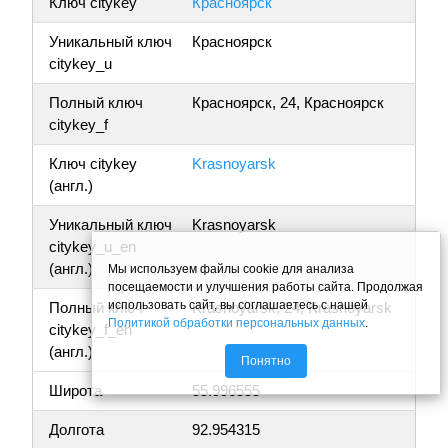
Ключ citykey
Красноярск
Уникальный ключ
Красноярск
citykey_u
Полный ключ
Красноярск, 24, Красноярск
citykey_f
Ключ citykey
Krasnoyarsk
(англ.)
Уникальный ключ
Krasnoyarsk
citykey_u_en
(англ.)
Мы используем файлы cookie для анализа
посещаемости и улучшения работы сайта. Продолжая
использовать сайт, вы соглашаетесь с нашей
Полный ключ
Krasnoyarsk, 24, Krasnoyarsk
Политикой обработки персональных данных
.
citykey_f_en
(англ.)
Понятно
Широта
55.996555
Долгота
92.954315