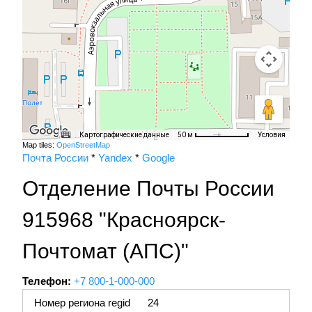
Картографические данные
Условия
50 м
Map tiles:
OpenStreetMap
Почта России
*
Yandex
*
Google
Отделение Почты России
915968 "Красноярск-
Почтомат (АПС)"
Телефон:
+7 800-1-000-000
Номер региона regid
24