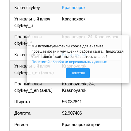
Ключ citykey
Красноярск
Уникальный ключ
Красноярск
citykey_u
Полный ключ
Красноярск, 24, Красноярск
citykey_f
Мы используем файлы cookie для анализа
посещаемости и улучшения работы сайта. Продолжая
Ключ citykey (англ.)
Krasnoyarsk
использовать сайт, вы соглашаетесь с нашей
Политикой обработки персональных данных
.
Уникальный ключ
Krasnoyarsk
citykey_u_en (англ.)
Понятно
Полный ключ
Krasnoyarsk, 24,
citykey_f_en (англ.)
Krasnoyarsk
Широта
56.032841
Долгота
92.907486
Регион
Красноярский край