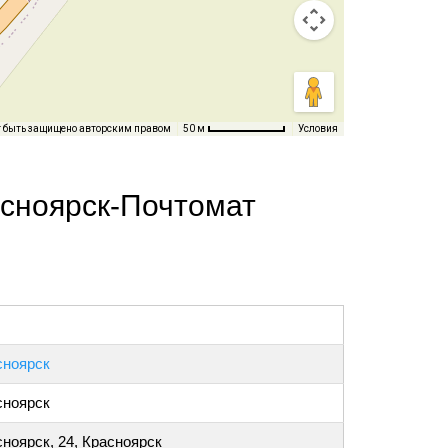
т быть защищено авторским правом
Условия
50 м
асноярск-Почтомат
сноярск
сноярск
ноярск, 24, Красноярск