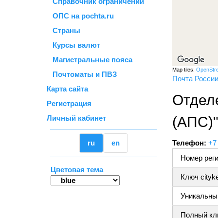
Справочник ограничений
ОПС на pochta.ru
Страны
Курсы валют
Магистральные пояса
Map tiles:
OpenStr
Почтоматы и ПВЗ
Почта Росси
Карта сайта
Отдел
Регистрация
Личный кабинет
(АПС)
ru
en
Телефон:
+7
Номер реги
Цветовая тема
Ключ cityk
Уникальный
Полный клю