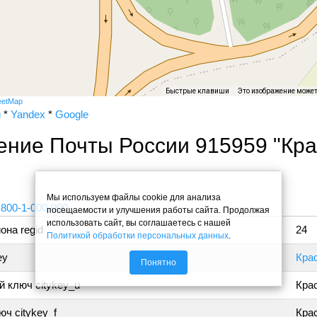
Быстрые клавиши
Это изображение може
eetMap
и
*
Yandex
*
Google
ение Почты России 915959 "Кр
"
Мы используем файлы cookie для анализа
 800-1-000-000
посещаемости и улучшения работы сайта. Продолжая
использовать сайт, вы соглашаетесь с нашей
она regid
24
Политикой обработки персональных данных
.
ey
Кра
Понятно
 ключ citykey_u
Кра
ч citykey_f
Крас