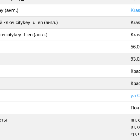
y (англ.)
Kra
 ключ citykey_u_en (англ.)
Kra
ч citykey_f_en (англ.)
Kras
56.
93.
Кра
Кра
ул 
Поч
оты
пн, 
вт, 
ср, 