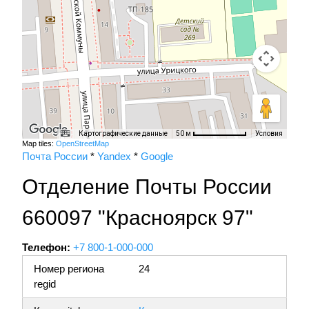
Картографические данные
Условия
50 м
Map tiles:
OpenStreetMap
Почта России
*
Yandex
*
Google
Отделение Почты России
660097 "Красноярск 97"
Телефон:
+7 800-1-000-000
Номер региона
24
regid