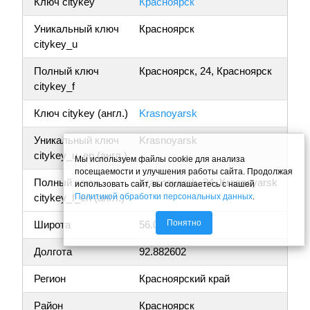
Ключ citykey
Красноярск
Уникальный ключ
Красноярск
citykey_u
Полный ключ
Красноярск, 24, Красноярск
citykey_f
Ключ citykey (англ.)
Krasnoyarsk
Уникальный ключ
Krasnoyarsk
citykey_u_en (англ.)
Мы используем файлы cookie для анализа
посещаемости и улучшения работы сайта. Продолжая
Полный ключ
Krasnoyarsk, 24, Krasnoyarsk
использовать сайт, вы соглашаетесь с нашей
Политикой обработки персональных данных
.
citykey_f_en (англ.)
Понятно
Широта
56.010720
Долгота
92.882602
Регион
Красноярский край
Район
Красноярск