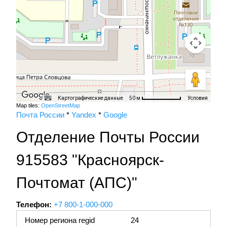
Картографические данные
Условия
50 м
Map tiles:
OpenStreetMap
Почта России
*
Yandex
*
Google
Отделение Почты России
915583 "Красноярск-
Почтомат (АПС)"
Телефон:
+7 800-1-000-000
Номер региона regid
24