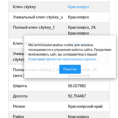
Ключ citykey
Красноярск
Уникальный ключ citykey_u
Красноярск
Полный ключ citykey_f
Красноярск, 24,
Красноярск
Ключ citykey (англ.)
Krasnoyarsk
Мы используем файлы cookie для анализа
посещаемости и улучшения работы сайта. Продолжая
Уникальный ключ
Krasnoyarsk
использовать сайт, вы соглашаетесь с нашей
citykey_u_en (англ.)
Политикой обработки персональных данных
.
Понятно
Полный ключ citykey_f_en
Krasnoyarsk, 24,
(англ.)
Krasnoyarsk
Широта
56.027882
Долгота
92.754467
Регион
Красноярский край
Район
Красноярск