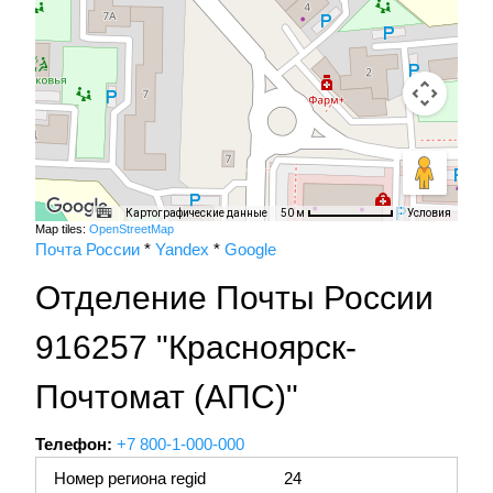
Картографические данные
Условия
50 м
Map tiles:
OpenStreetMap
Почта России
*
Yandex
*
Google
Отделение Почты России
916257 "Красноярск-
Почтомат (АПС)"
Телефон:
+7 800-1-000-000
Номер региона regid
24