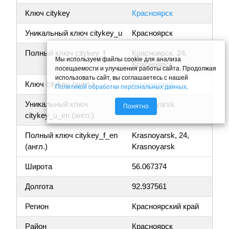
Ключ citykey
Красноярск
Уникальный ключ citykey_u
Красноярск
Полный ключ citykey_f
Красноярск, 24,
Мы используем файлы cookie для анализа
Красноярск
посещаемости и улучшения работы сайта. Продолжая
использовать сайт, вы соглашаетесь с нашей
Ключ citykey (англ.)
Krasnoyarsk
Политикой обработки персональных данных
.
Уникальный ключ
Krasnoyarsk
Понятно
citykey_u_en (англ.)
Полный ключ citykey_f_en
Krasnoyarsk, 24,
(англ.)
Krasnoyarsk
Широта
56.067374
Долгота
92.937561
Регион
Красноярский край
Район
Красноярск