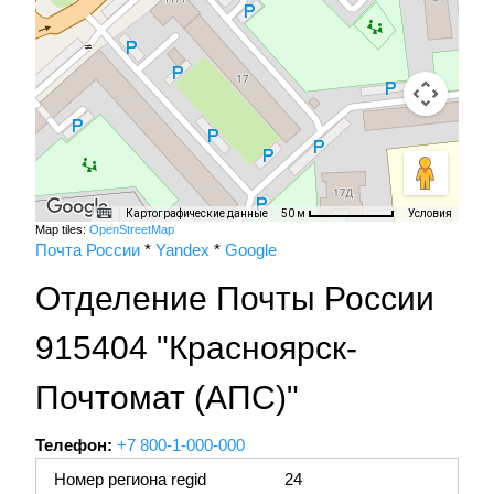
Картографические данные
Условия
50 м
Map tiles:
OpenStreetMap
Почта России
*
Yandex
*
Google
Отделение Почты России
915404 "Красноярск-
Почтомат (АПС)"
Телефон:
+7 800-1-000-000
Номер региона regid
24