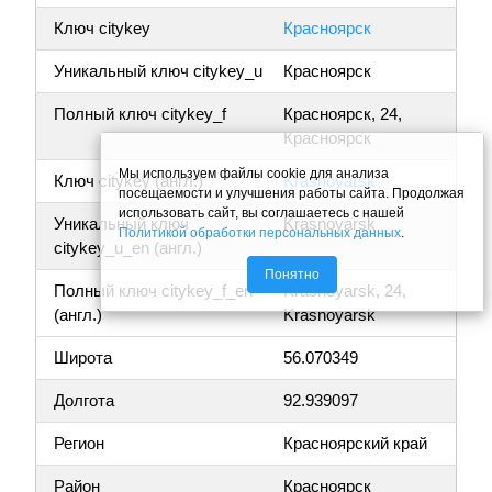
Ключ citykey
Красноярск
Уникальный ключ citykey_u
Красноярск
Полный ключ citykey_f
Красноярск, 24,
Красноярск
Мы используем файлы cookie для анализа
Ключ citykey (англ.)
Krasnoyarsk
посещаемости и улучшения работы сайта. Продолжая
использовать сайт, вы соглашаетесь с нашей
Уникальный ключ
Krasnoyarsk
Политикой обработки персональных данных
.
citykey_u_en (англ.)
Понятно
Полный ключ citykey_f_en
Krasnoyarsk, 24,
(англ.)
Krasnoyarsk
Широта
56.070349
Долгота
92.939097
Регион
Красноярский край
Район
Красноярск