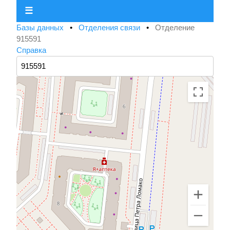
☰
Базы данных
•
Отделения связи
•
Отделение
915591
Справка