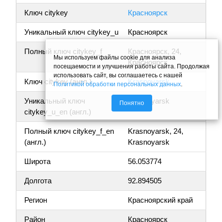
Ключ citykey
Красноярск
Уникальный ключ citykey_u
Красноярск
Полный ключ citykey_f
Красноярск, 24,
Мы используем файлы cookie для анализа
Красноярск
посещаемости и улучшения работы сайта. Продолжая
использовать сайт, вы соглашаетесь с нашей
Ключ citykey (англ.)
Krasnoyarsk
Политикой обработки персональных данных
.
Уникальный ключ
Krasnoyarsk
Понятно
citykey_u_en (англ.)
Полный ключ citykey_f_en
Krasnoyarsk, 24,
(англ.)
Krasnoyarsk
Широта
56.053774
Долгота
92.894505
Регион
Красноярский край
Район
Красноярск