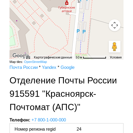
Картографические данные
Условия
50 м
Map tiles:
OpenStreetMap
Почта России
*
Yandex
*
Google
Отделение Почты России
915591 "Красноярск-
Почтомат (АПС)"
Телефон:
+7 800-1-000-000
Номер региона regid
24