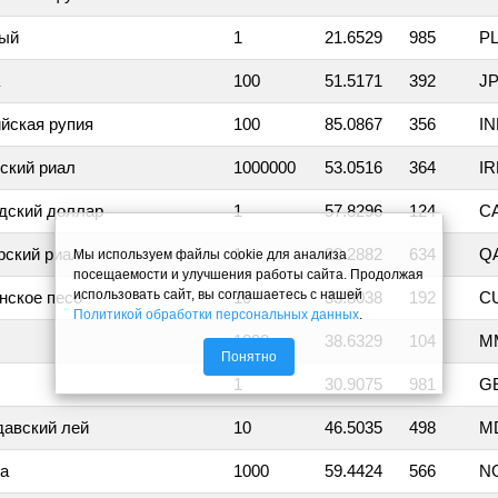
ый
1
21.6529
985
P
100
51.5171
392
J
йская рупия
100
85.0867
356
I
ский риал
1000000
53.0516
364
I
дский доллар
1
57.8296
124
C
рский риал
1
22.2882
634
Q
Мы используем файлы cookie для анализа
посещаемости и улучшения работы сайта. Продолжая
использовать сайт, вы соглашаетесь с нашей
нское песо
10
33.8038
192
C
Политикой обработки персональных данных
.
1000
38.6329
104
M
Понятно
1
30.9075
981
G
авский лей
10
46.5035
498
M
а
1000
59.4424
566
N