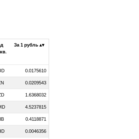
од
За 1 рубль
кв.
UD
0.0175610
ZN
0.0209543
ZD
1.6368032
MD
4.5237815
HB
0.4118871
HD
0.0046356