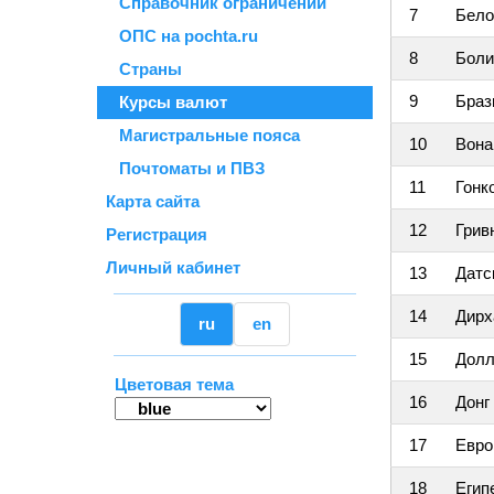
Справочник ограничений
7
Бело
ОПС на pochta.ru
8
Боли
Страны
9
Браз
Курсы валют
Магистральные пояса
10
Вона
Почтоматы и ПВЗ
11
Гонк
Карта сайта
12
Грив
Регистрация
Личный кабинет
13
Датс
14
Дир
ru
en
15
Дол
Цветовая тема
16
Донг
17
Евро
18
Егип