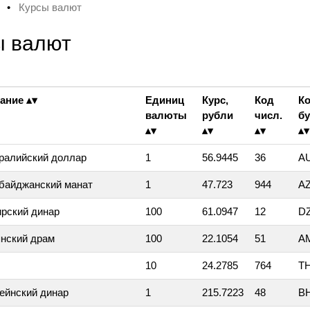
х
•
Курсы валют
ы валют
ание
Единиц
Курс,
Код
К
валюты
рубли
числ.
бу
ралийский доллар
1
56.9445
36
A
байджанский манат
1
47.723
944
A
рский динар
100
61.0947
12
D
нский драм
100
22.1054
51
A
10
24.2785
764
T
ейнский динар
1
215.7223
48
B