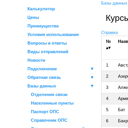
Базы данны
Калькулятор
Курс
Цены
Преимущества
Справка
Условия использования
№
Назв
Вопросы и ответы
Виды отправлений
Новости
1
Авст
Подключение
▼
2
Азер
Обратная связь
▼
Базы данных
▼
3
Алжи
Отделения связи
4
Армя
Населенные пункты
5
Бат
Паспорт ОПС
Справочник ОПС
6
Бахр