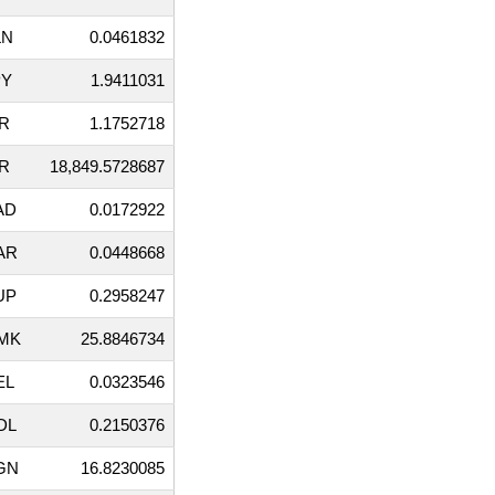
LN
0.0461832
PY
1.9411031
NR
1.1752718
RR
18,849.5728687
AD
0.0172922
AR
0.0448668
UP
0.2958247
MK
25.8846734
EL
0.0323546
DL
0.2150376
GN
16.8230085