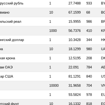
русский рубль
1
27.7488
933
B
виано
10
67.1599
68
B
ильский реал
1
15.9955
986
B
1000
56.7376
410
K
онгский доллар
1
10.3428
344
H
на
10
18.1299
980
U
кая крона
1
12.5195
208
D
хам ОАЭ
1
22.091
784
A
лар США
1
81.1291
840
U
10000
31.9658
704
V
1
93.5824
978
E
етский фунт
10
16.1332
818
E