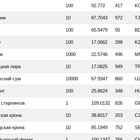
100
92.772
417
K
они
10
87.7043
972
T
100
65.5479
50
B
е
100
17.0662
398
K
ик
1000
22.5746
496
M
цкая лира
10
17.0825
949
T
кский сум
10000
67.9347
860
U
нт
100
25.6624
348
H
 стерлингов
1
109.0132
826
G
кая крона
10
38.6017
203
C
ская крона
10
85.1949
752
S
царский франк
1
100.1347
756
C