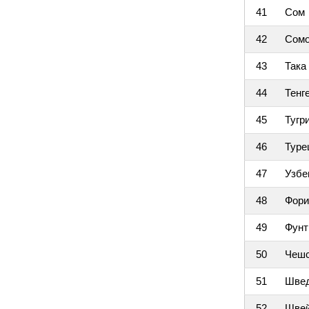
41
Сом
42
Сом
43
Така
44
Тенг
45
Тугр
46
Туре
47
Узбе
48
Фори
49
Фунт
50
Чешс
51
Швед
52
Швей