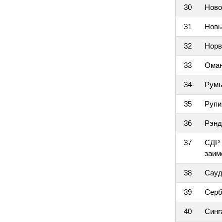
30
Ново
31
Новы
32
Норв
33
Оман
34
Румы
35
Рупи
36
Рэнд
37
СДР 
заим
38
Сауд
39
Серб
40
Синг