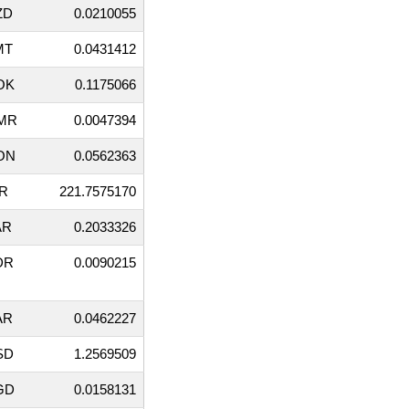
ZD
0.0210055
MT
0.0431412
OK
0.1175066
MR
0.0047394
ON
0.0562363
DR
221.7575170
AR
0.2033326
DR
0.0090215
AR
0.0462227
SD
1.2569509
GD
0.0158131