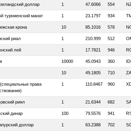
зеландский доллар
1
47.6066
554
N
й туркменский манат
1
23.1797
934
T
ежская крона
10
85.1016
578
N
ский риал
1
210.999
512
O
нский лей
1
17.7821
946
R
я
10000
45.0943
360
I
10
49.1805
710
Z
(специальные права
1
110.8467
960
X
ствования)
овский риял
1
21.6344
682
S
ский динар
100
79.5576
941
R
апурский доллар
1
63.2388
702
S