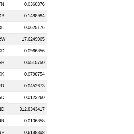
YN
0.0360376
OB
0.1488984
RL
0.0625176
RW
17.6249965
KD
0.0966856
AH
0.5515750
KK
0.0798754
ED
0.0452673
SD
0.0123260
ND
312.8343417
UR
0.0106858
GP
0.6198398