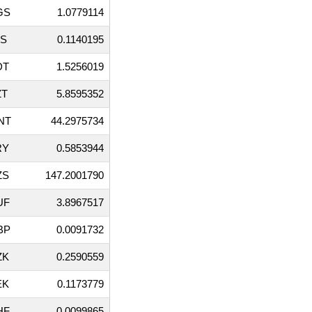
GS
1.0779114
JS
0.1140195
DT
1.5256019
ZT
5.8595352
NT
44.2975734
RY
0.5853944
ZS
147.2001790
UF
3.8967517
BP
0.0091732
ZK
0.2590559
EK
0.1173779
HF
0.0099865