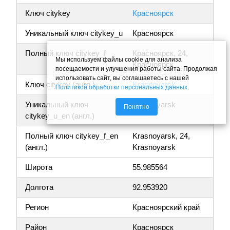
Ключ citykey
Красноярск
Уникальный ключ citykey_u
Красноярск
Полный ключ citykey_f
Красноярск, 24,
Мы используем файлы cookie для анализа
Красноярск
посещаемости и улучшения работы сайта. Продолжая
использовать сайт, вы соглашаетесь с нашей
Ключ citykey (англ.)
Krasnoyarsk
Политикой обработки персональных данных
.
Уникальный ключ
Krasnoyarsk
Понятно
citykey_u_en (англ.)
Полный ключ citykey_f_en
Krasnoyarsk, 24,
(англ.)
Krasnoyarsk
Широта
55.985564
Долгота
92.953920
Регион
Красноярский край
Район
Красноярск