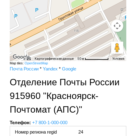
Картографические данные
Условия
50 м
Map tiles:
OpenStreetMap
Почта России
*
Yandex
*
Google
Отделение Почты России
915960 "Красноярск-
Почтомат (АПС)"
Телефон:
+7 800-1-000-000
Номер региона regid
24