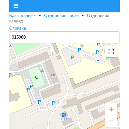
☰
Базы данных
•
Отделения связи
•
Отделение
915960
Справка