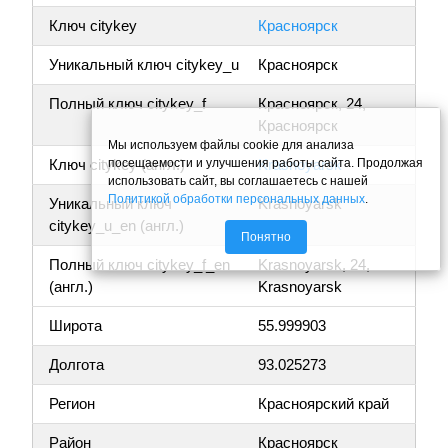
Ключ citykey
Красноярск
Уникальный ключ citykey_u
Красноярск
Полный ключ citykey_f
Красноярск, 24,
Красноярск
Мы используем файлы cookie для анализа
посещаемости и улучшения работы сайта. Продолжая
Ключ citykey (англ.)
Krasnoyarsk
использовать сайт, вы соглашаетесь с нашей
Политикой обработки персональных данных
.
Уникальный ключ
Krasnoyarsk
citykey_u_en (англ.)
Понятно
Полный ключ citykey_f_en
Krasnoyarsk, 24,
(англ.)
Krasnoyarsk
Широта
55.999903
Долгота
93.025273
Регион
Красноярский край
Район
Красноярск