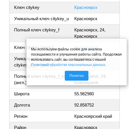
Ключ citykey
Красноярск
Уникальный ключ citykey_u
Красноярск
Полный ключ citykey_f
Красноярск, 24,
Красноярск
Ключ citykey (англ.)
Krasnoyarsk
Мы используем файлы cookie для анализа
посещаемости и улучшения работы сайта. Продолжая
Уникальный ключ
Krasnoyarsk
использовать сайт, вы соглашаетесь с нашей
citykey_u_en (англ.)
Политикой обработки персональных данных
.
Понятно
Полный ключ citykey_f_en
Krasnoyarsk, 24,
(англ.)
Krasnoyarsk
Широта
55.982980
Долгота
92.858752
Регион
Красноярский край
Район
Красноярск