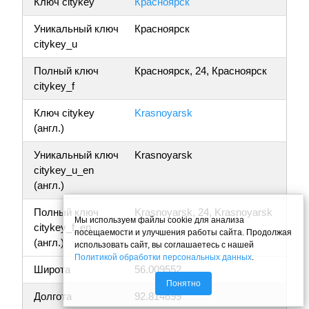
Ключ citykey
Красноярск
Уникальный ключ
Красноярск
citykey_u
Полный ключ
Красноярск, 24, Красноярск
citykey_f
Ключ citykey
Krasnoyarsk
(англ.)
Уникальный ключ
Krasnoyarsk
citykey_u_en
(англ.)
Полный ключ
Krasnoyarsk, 24, Krasnoyarsk
Мы используем файлы cookie для анализа
citykey_f_en
посещаемости и улучшения работы сайта. Продолжая
(англ.)
использовать сайт, вы соглашаетесь с нашей
Политикой обработки персональных данных
.
Широта
56.009552
Понятно
Долгота
92.814699