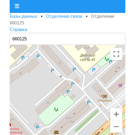
☰
Базы данных
•
Отделения связи
•
Отделение
660125
Справка