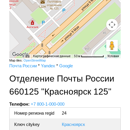
Картографические данные
Условия
50 м
Map tiles:
OpenStreetMap
Почта России
*
Yandex
*
Google
Отделение Почты России
660125 "Красноярск 125"
Телефон:
+7 800-1-000-000
Номер региона regid
24
Ключ citykey
Красноярск