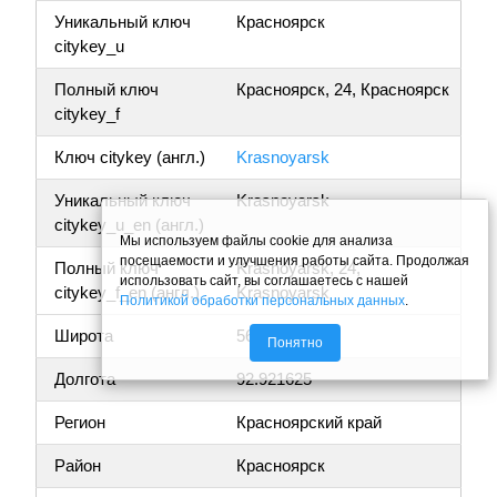
Уникальный ключ
Красноярск
citykey_u
Полный ключ
Красноярск, 24, Красноярск
citykey_f
Ключ citykey (англ.)
Krasnoyarsk
Уникальный ключ
Krasnoyarsk
citykey_u_en (англ.)
Мы используем файлы cookie для анализа
посещаемости и улучшения работы сайта. Продолжая
Полный ключ
Krasnoyarsk, 24,
использовать сайт, вы соглашаетесь с нашей
citykey_f_en (англ.)
Krasnoyarsk
Политикой обработки персональных данных
.
Широта
56.063394
Понятно
Долгота
92.921625
Регион
Красноярский край
Район
Красноярск