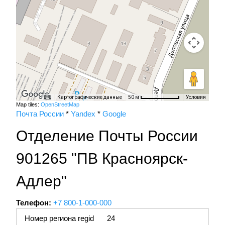
Картографические данные
Условия
50 м
Map tiles:
OpenStreetMap
Почта России
*
Yandex
*
Google
Отделение Почты России
901265 "ПВ Красноярск-
Адлер"
Телефон:
+7 800-1-000-000
Номер региона regid
24