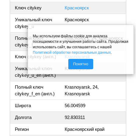
Ключ citykey
Красноярск
Уникальный ключ
Красноярск
citykey_u
Мы используем файлы cookie для анализа
Полный ключ
Красноярск, 24, Красноярск
посещаемости и улучшения работы сайта. Продолжая
citykey_f
использовать сайт, вы соглашаетесь с нашей
Политикой обработки персональных данных
.
Ключ citykey (англ.)
Krasnoyarsk
Понятно
Уникальный ключ
Krasnoyarsk
citykey_u_en (англ.)
Полный ключ
Krasnoyarsk, 24,
citykey_f_en (англ.)
Krasnoyarsk
Широта
56.004599
Долгота
92.830311
Регион
Красноярский край