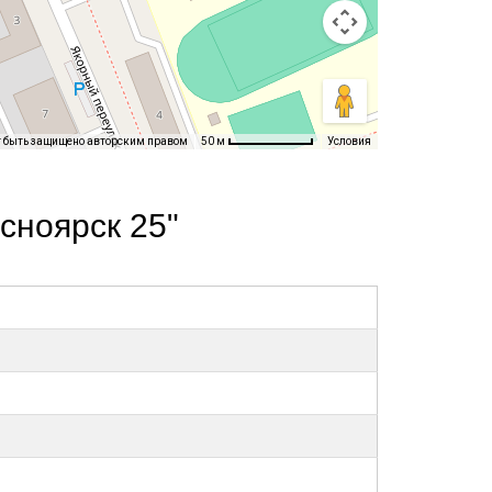
т быть защищено авторским правом
Условия
50 м
сноярск 25"