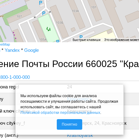
Быстрые клавиши
Это изображение може
eetMap
и
*
Yandex
*
Google
ние Почты России 660025 "Кра
 800-1-000-000
она regid
24
Мы используем файлы cookie для анализа
ey
Красноярск
посещаемости и улучшения работы сайта. Продолжая
использовать сайт, вы соглашаетесь с нашей
 ключ citykey_u
Красноярск
Политикой обработки персональных данных
.
ч citykey_f
Красноярск, 24, Красноярск
Понятно
y (англ.)
Krasnoyarsk