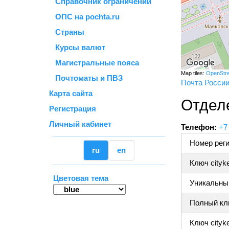
Справочник ограничений
ОПС на pochta.ru
Страны
Курсы валют
Магистральные пояса
Map tiles:
OpenStr
Почтоматы и ПВЗ
Почта Росси
Карта сайта
Отделе
Регистрация
Личный кабинет
Телефон:
+7
Номер реги
ru
en
Ключ cityk
Цветовая тема
Уникальный
Полный клю
Ключ cityke