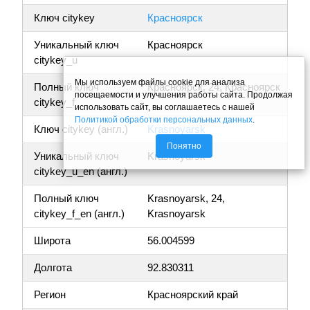
Ключ citykey
Красноярск
Уникальный ключ
Красноярск
citykey_u
Мы используем файлы cookie для анализа
Полный ключ
Красноярск, 24, Красноярск
посещаемости и улучшения работы сайта. Продолжая
citykey_f
использовать сайт, вы соглашаетесь с нашей
Политикой обработки персональных данных
.
Ключ citykey (англ.)
Krasnoyarsk
Понятно
Уникальный ключ
Krasnoyarsk
citykey_u_en (англ.)
Полный ключ
Krasnoyarsk, 24,
citykey_f_en (англ.)
Krasnoyarsk
Широта
56.004599
Долгота
92.830311
Регион
Красноярский край