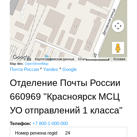
Картографические данные
Условия
50 м
Map tiles:
OpenStreetMap
Почта России
*
Yandex
*
Google
Отделение Почты России
660969 "Красноярск МСЦ
УО отправлений 1 класса"
Телефон:
+7 800-1-000-000
Номер региона regid
24