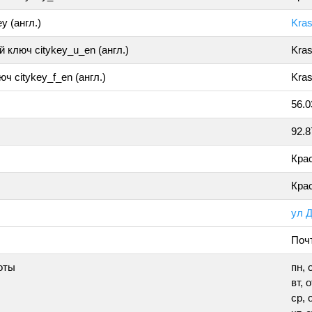
y (англ.)
Kra
 ключ citykey_u_en (англ.)
Kra
ч citykey_f_en (англ.)
Kras
56.
92.
Кра
Кра
ул 
Поч
оты
пн, 
вт, 
ср, 