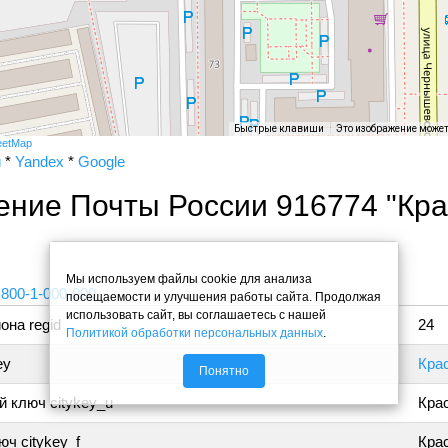
Быстрые клавиши
Это изображение може
eetMap
и
*
Yandex
*
Google
ение Почты России 916774 "Кр
"
Мы используем файлы cookie для анализа
 800-1-000-000
посещаемости и улучшения работы сайта. Продолжая
использовать сайт, вы соглашаетесь с нашей
она regid
24
Политикой обработки персональных данных
.
ey
Кра
Понятно
 ключ citykey_u
Кра
ч citykey_f
Крас