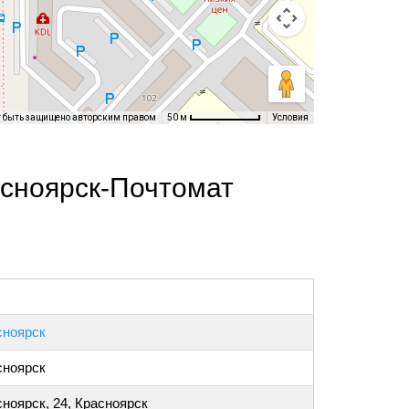
т быть защищено авторским правом
Условия
50 м
асноярск-Почтомат
сноярск
сноярск
ноярск, 24, Красноярск