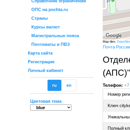
Справочник ограничений
ОПС на pochta.ru
Страны
Курсы валют
Магистральные пояса
Map tiles:
OpenStr
Почтоматы и ПВЗ
Почта Росси
Карта сайта
Отдел
Регистрация
Личный кабинет
(АПС)
ru
en
Телефон:
+7
Номер реги
Цветовая тема
Ключ cityk
Уникальный
Полный клю