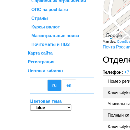
Справочник ограничений
ОПС на pochta.ru
Страны
Курсы валют
Магистральные пояса
Map tiles:
OpenStr
Почтоматы и ПВЗ
Почта Росси
Карта сайта
Отдел
Регистрация
Личный кабинет
Телефон:
+7
Номер реги
ru
en
Ключ cityk
Цветовая тема
Уникальный
Полный клю
Ключ cityke