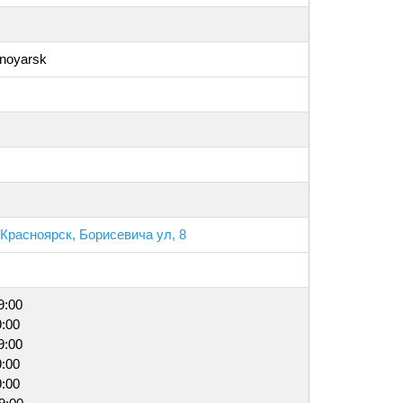
snoyarsk
 Красноярск, Борисевича ул, 8
9:00
9:00
9:00
9:00
9:00