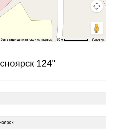
т быть защищено авторским правом
Условия
50 м
сноярск 124"
ноярск