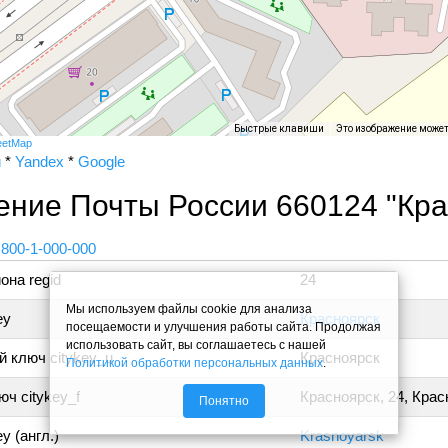
Быстрые клавиши
Это изображение може
eetMap
и
*
Yandex
*
Google
ение Почты России 660124 "Кра
 800-1-000-000
она regid
24
Мы используем файлы cookie для анализа
ey
Красноярск
посещаемости и улучшения работы сайта. Продолжая
использовать сайт, вы соглашаетесь с нашей
 ключ citykey_u
Красноярск
Политикой обработки персональных данных
.
ч citykey_f
Красноярск, 24, Крас
Понятно
y (англ.)
Krasnoyarsk