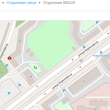
х
•
Отделения связи
•
Отделение 660124