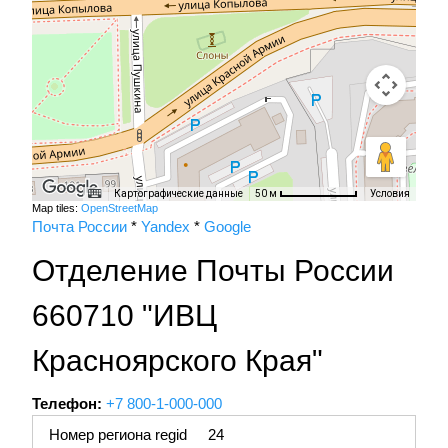
Картографические данные
Условия
50 м
Map tiles:
OpenStreetMap
Почта России
*
Yandex
*
Google
Отделение Почты России
660710 "ИВЦ
Красноярского Края"
Телефон:
+7 800-1-000-000
Номер региона regid
24