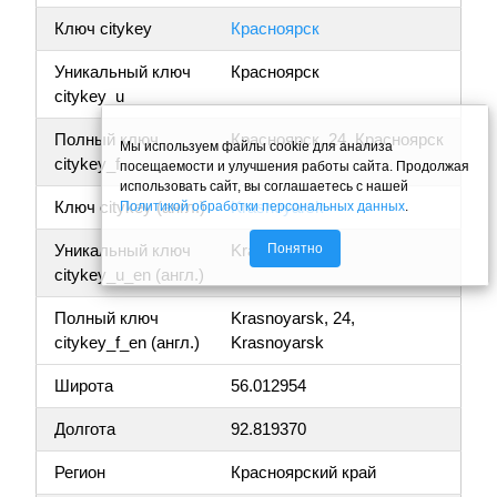
Ключ citykey
Красноярск
Уникальный ключ
Красноярск
citykey_u
Полный ключ
Красноярск, 24, Красноярск
Мы используем файлы cookie для анализа
citykey_f
посещаемости и улучшения работы сайта. Продолжая
использовать сайт, вы соглашаетесь с нашей
Ключ citykey (англ.)
Krasnoyarsk
Политикой обработки персональных данных
.
Понятно
Уникальный ключ
Krasnoyarsk
citykey_u_en (англ.)
Полный ключ
Krasnoyarsk, 24,
citykey_f_en (англ.)
Krasnoyarsk
Широта
56.012954
Долгота
92.819370
Регион
Красноярский край