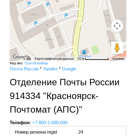
Картографические данные
Условия
50 м
Map tiles:
OpenStreetMap
Почта России
*
Yandex
*
Google
Отделение Почты России
914334 "Красноярск-
Почтомат (АПС)"
Телефон:
+7 800-1-000-000
Номер региона regid
24