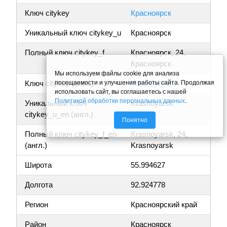
Ключ citykey
Красноярск
Уникальный ключ citykey_u
Красноярск
Полный ключ citykey_f
Красноярск, 24,
Красноярск
Мы используем файлы cookie для анализа
посещаемости и улучшения работы сайта. Продолжая
Ключ citykey (англ.)
Krasnoyarsk
использовать сайт, вы соглашаетесь с нашей
Политикой обработки персональных данных
.
Уникальный ключ
Krasnoyarsk
citykey_u_en (англ.)
Понятно
Полный ключ citykey_f_en
Krasnoyarsk, 24,
(англ.)
Krasnoyarsk
Широта
55.994627
Долгота
92.924778
Регион
Красноярский край
Район
Красноярск