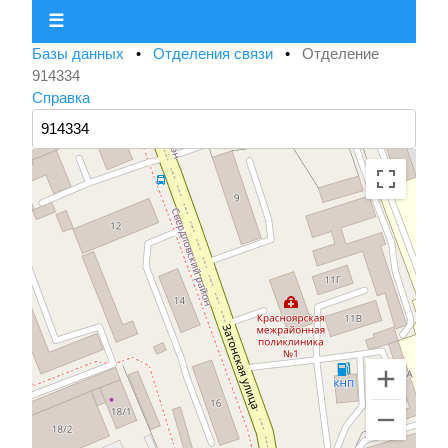
☰
Базы данных
•
Отделения связи
•
Отделение
914334
Справка