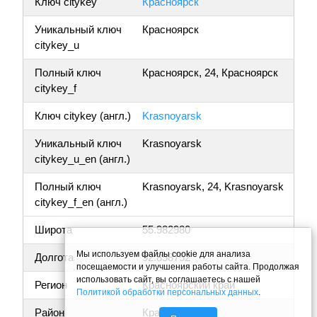
Ключ citykey
Красноярск
Уникальный ключ
Красноярск
citykey_u
Полный ключ
Красноярск, 24, Красноярск
citykey_f
Ключ citykey (англ.)
Krasnoyarsk
Уникальный ключ
Krasnoyarsk
citykey_u_en (англ.)
Полный ключ
Krasnoyarsk, 24, Krasnoyarsk
citykey_f_en (англ.)
Широта
55.982980
Мы используем файлы cookie для анализа
Долгота
92.858752
посещаемости и улучшения работы сайта. Продолжая
использовать сайт, вы соглашаетесь с нашей
Регион
Красноярский край
Политикой обработки персональных данных
.
Район
Красноярск