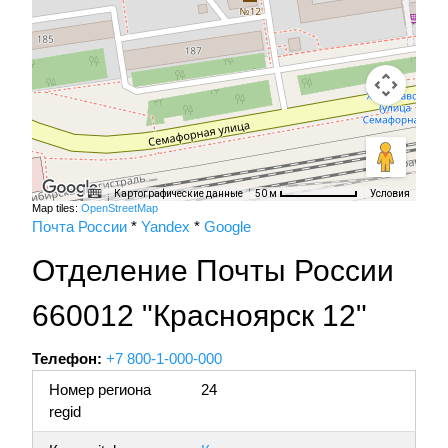
Картографические данные
Условия
50 м
Map tiles:
OpenStreetMap
Почта России
*
Yandex
*
Google
Отделение Почты России
660012 "Красноярск 12"
Телефон:
+7 800-1-000-000
Номер региона
24
regid