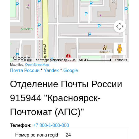
Картографические данные
Условия
50 м
Map tiles:
OpenStreetMap
Почта России
*
Yandex
*
Google
Отделение Почты России
915944 "Красноярск-
Почтомат (АПС)"
Телефон:
+7 800-1-000-000
Номер региона regid
24