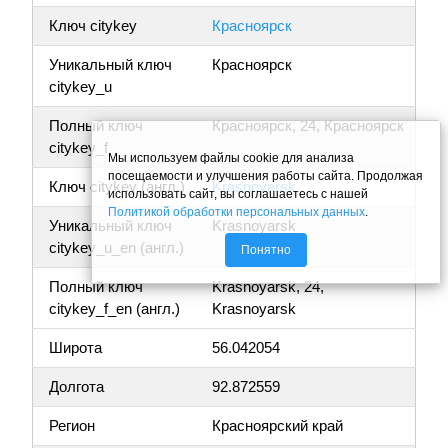
Ключ citykey
Красноярск
Уникальный ключ
Красноярск
citykey_u
Полный ключ
Красноярск, 24, Красноярск
citykey_f
Мы используем файлы cookie для анализа
посещаемости и улучшения работы сайта. Продолжая
Ключ citykey (англ.)
Krasnoyarsk
использовать сайт, вы соглашаетесь с нашей
Политикой обработки персональных данных
.
Уникальный ключ
Krasnoyarsk
citykey_u_en (англ.)
Понятно
Полный ключ
Krasnoyarsk, 24,
citykey_f_en (англ.)
Krasnoyarsk
Широта
56.042054
Долгота
92.872559
Регион
Красноярский край