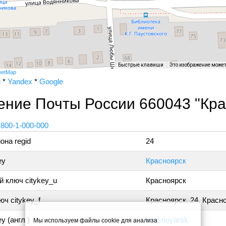
Быстрые клавиши
Это изображение може
eetMap
и
*
Yandex
*
Google
ние Почты России 660043 "Кра
 800-1-000-000
она regid
24
ey
Красноярск
 ключ citykey_u
Красноярск
ч citykey_f
Красноярск, 24, Красн
y (англ.)
Krasnoyarsk
Мы используем файлы cookie для анализа