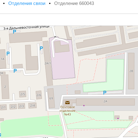
х
•
Отделения связи
•
Отделение 660043