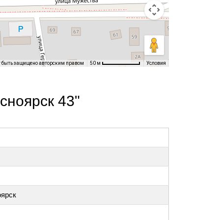
т быть защищено авторским правом
Условия
50 м
сноярск 43"
оярск