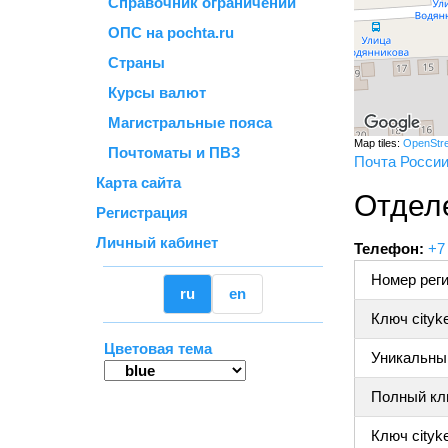
Справочник ограничений
ОПС на pochta.ru
Страны
Курсы валют
Магистральные пояса
Map tiles:
OpenStr
Почтоматы и ПВЗ
Почта Росси
Карта сайта
Отделе
Регистрация
Личный кабинет
Телефон:
+7
Номер реги
ru
en
Ключ cityk
Цветовая тема
Уникальный
Полный клю
Ключ cityke