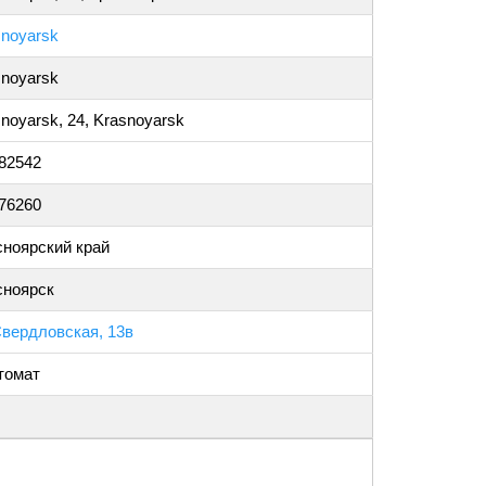
snoyarsk
snoyarsk
noyarsk, 24, Krasnoyarsk
982542
876260
сноярский край
сноярск
Свердловская, 13в
томат