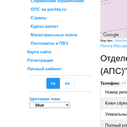
Справочник ограничений
ОПС на pochta.ru
Страны
Курсы валют
Магистральные пояса
Map tiles:
OpenStr
Почтоматы и ПВЗ
Почта Росси
Карта сайта
Отдел
Регистрация
Личный кабинет
(АПС)
ru
en
Телефон:
+7
Номер реги
Цветовая тема
Ключ cityk
Уникальный
Полный клю