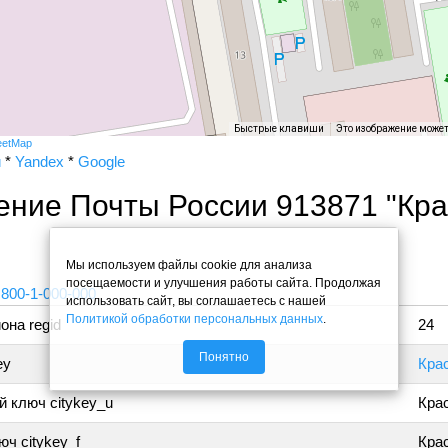
Быстрые клавиши
Это изображение може
eetMap
и
*
Yandex
*
Google
ение Почты России 913871 "Кр
"
Мы используем файлы cookie для анализа
посещаемости и улучшения работы сайта. Продолжая
 800-1-000-000
использовать сайт, вы соглашаетесь с нашей
Политикой обработки персональных данных
.
она regid
24
Понятно
ey
Кра
 ключ citykey_u
Кра
ч citykey_f
Крас