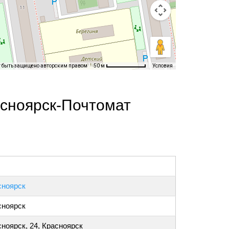
т быть защищено авторским правом
Условия
50 м
асноярск-Почтомат
сноярск
сноярск
ноярск, 24, Красноярск