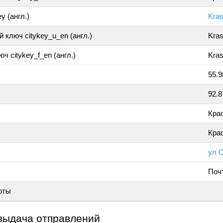
y (англ.)
Kra
 ключ citykey_u_en (англ.)
Kra
ч citykey_f_en (англ.)
Kras
55.
92.
Кра
Кра
ул 
Поч
оты
выдача отправлений