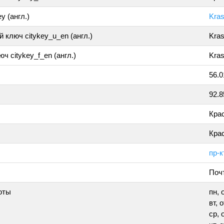
y (англ.)
Kra
 ключ citykey_u_en (англ.)
Kra
ч citykey_f_en (англ.)
Kras
56.0
92.
Кра
Кра
пр-к
Поч
оты
пн, 
вт, 
ср, 