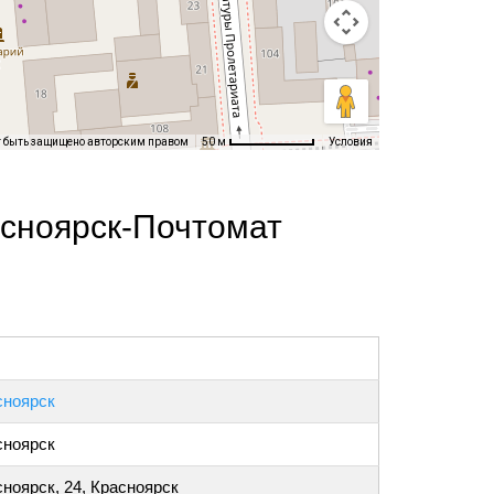
т быть защищено авторским правом
Условия
50 м
асноярск-Почтомат
сноярск
сноярск
ноярск, 24, Красноярск