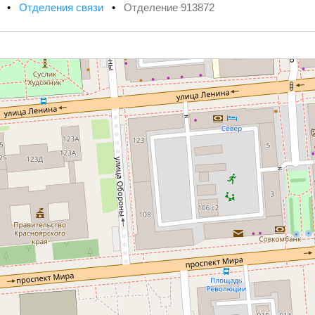
х
•
Отделения связи
•
Отделение 913872