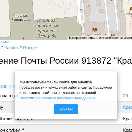
Быстрые клавиши
Это изображение може
eetMap
и
*
Yandex
*
Google
ение Почты России 913872 "Кр
"
Мы используем файлы cookie для анализа
 800-1-000-000
посещаемости и улучшения работы сайта. Продолжая
использовать сайт, вы соглашаетесь с нашей
она regid
24
Политикой обработки персональных данных
.
ey
Кра
Понятно
 ключ citykey_u
Кра
ч citykey_f
Крас