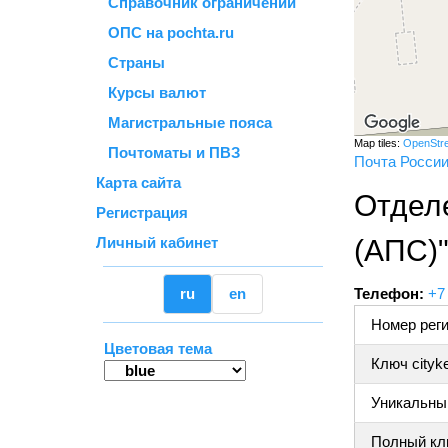
Справочник ограничений
ОПС на pochta.ru
Страны
Курсы валют
Магистральные пояса
Map tiles:
OpenStr
Почтоматы и ПВЗ
Почта Росси
Карта сайта
Отдел
Регистрация
Личный кабинет
(АПС)
ru
en
Телефон:
+7
Номер реги
Цветовая тема
Ключ cityk
Уникальный
Полный клю