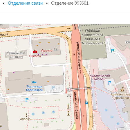
х
•
Отделения связи
•
Отделение 993601