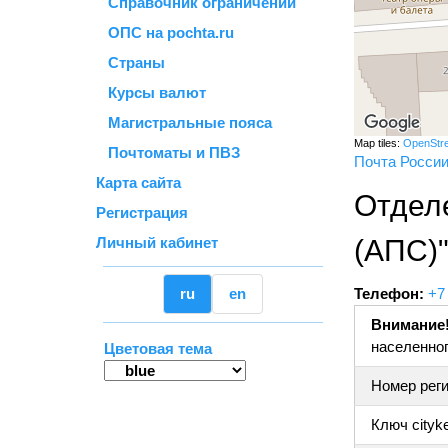
Справочник ограничений
ОПС на pochta.ru
Страны
Курсы валют
Магистральные пояса
Map tiles:
OpenStr
Почтоматы и ПВЗ
Почта Росси
Карта сайта
Отдел
Регистрация
Личный кабинет
(АПС)
ru
en
Телефон:
+7
Внимание
населенног
Цветовая тема
Номер реги
Ключ cityk