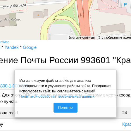
Быстрые клавиши
Это изображение може
eetMap
и
*
Yandex
*
Google
ение Почты России 993601 "Кр
"
Мы используем файлы cookie для анализа
 800-1-000-000
посещаемости и улучшения работы сайта. Продолжая
использовать сайт, вы соглашаетесь с нашей
!
Для этого ОПС не найдены координаты. Поэтому вместо коорд
Политикой обработки персональных данных
.
о пункта.
Понятно
она regid
24
ey
Кра