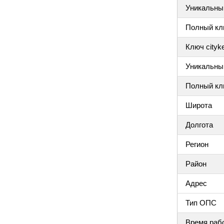
Уникальный
Полный клю
Ключ cityke
Уникальный
Полный клю
Широта
Долгота
Регион
Район
Адрес
Тип ОПС
Время раб