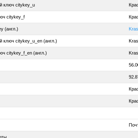
 ключ citykey_u
Кра
ч citykey_f
Крас
y (англ.)
Kra
 ключ citykey_u_en (англ.)
Kra
ч citykey_f_en (англ.)
Kras
56.
92.
Кра
Кра
Поч
оты