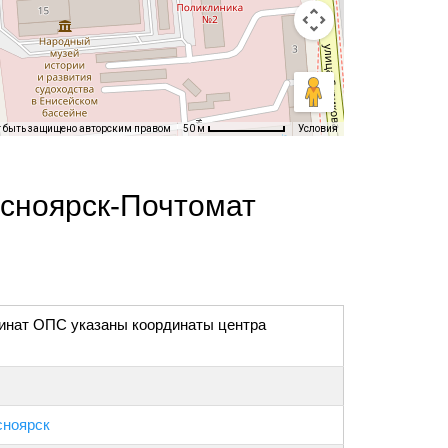
т быть защищено авторским правом
Условия
50 м
асноярск-Почтомат
инат ОПС указаны координаты центра
сноярск