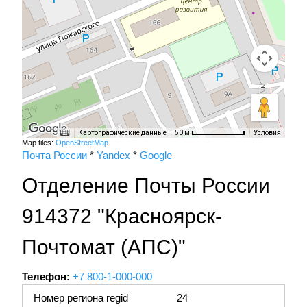
Картографические данные
Условия
50 м
Map tiles:
OpenStreetMap
Почта России
*
Yandex
*
Google
Отделение Почты России
914372 "Красноярск-
Почтомат (АПС)"
Телефон:
+7 800-1-000-000
Номер региона regid
24