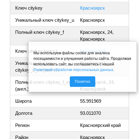
Ключ citykey
Красноярск
Уникальный ключ citykey_u
Красноярск
Полный ключ citykey_f
Красноярск, 24,
Красноярск
Ключ citykey (англ.)
Krasnoyarsk
Мы используем файлы cookie для анализа
посещаемости и улучшения работы сайта. Продолжая
Уникальный ключ
Krasnoyarsk
использовать сайт, вы соглашаетесь с нашей
citykey_u_en (англ.)
Политикой обработки персональных данных
.
Понятно
Полный ключ citykey_f_en
Krasnoyarsk, 24,
(англ.)
Krasnoyarsk
Широта
55.991969
Долгота
93.011070
Регион
Красноярский край
Район
Красноярск