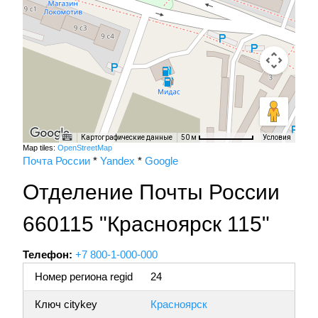
Картографические данные
Условия
50 м
Map tiles:
OpenStreetMap
Почта России
*
Yandex
*
Google
Отделение Почты России
660115 "Красноярск 115"
Телефон:
+7 800-1-000-000
Номер региона regid
24
Ключ citykey
Красноярск