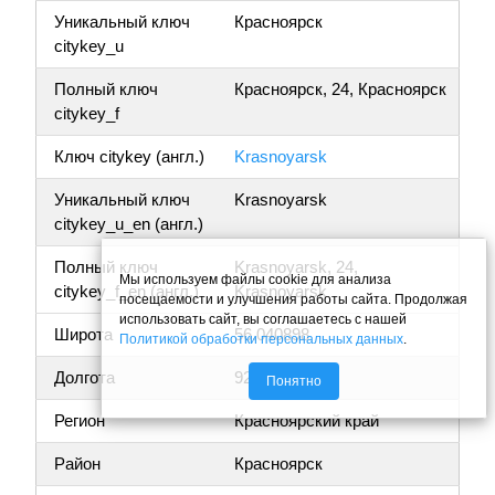
Уникальный ключ
Красноярск
citykey_u
Полный ключ
Красноярск, 24, Красноярск
citykey_f
Ключ citykey (англ.)
Krasnoyarsk
Уникальный ключ
Krasnoyarsk
citykey_u_en (англ.)
Полный ключ
Krasnoyarsk, 24,
Мы используем файлы cookie для анализа
citykey_f_en (англ.)
Krasnoyarsk
посещаемости и улучшения работы сайта. Продолжая
использовать сайт, вы соглашаетесь с нашей
Широта
56.040898
Политикой обработки персональных данных
.
Долгота
92.763477
Понятно
Регион
Красноярский край
Район
Красноярск