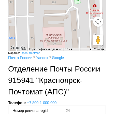
Картографические данные
Условия
50 м
Map tiles:
OpenStreetMap
Почта России
*
Yandex
*
Google
Отделение Почты России
915941 "Красноярск-
Почтомат (АПС)"
Телефон:
+7 800-1-000-000
Номер региона regid
24