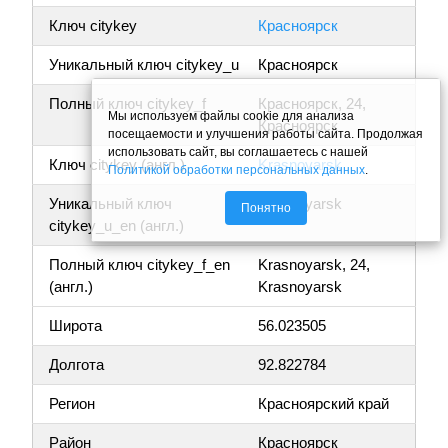
Ключ citykey
Красноярск
Уникальный ключ citykey_u
Красноярск
Полный ключ citykey_f
Красноярск, 24,
Мы используем файлы cookie для анализа
Красноярск
посещаемости и улучшения работы сайта. Продолжая
использовать сайт, вы соглашаетесь с нашей
Ключ citykey (англ.)
Krasnoyarsk
Политикой обработки персональных данных
.
Уникальный ключ
Krasnoyarsk
Понятно
citykey_u_en (англ.)
Полный ключ citykey_f_en
Krasnoyarsk, 24,
(англ.)
Krasnoyarsk
Широта
56.023505
Долгота
92.822784
Регион
Красноярский край
Район
Красноярск