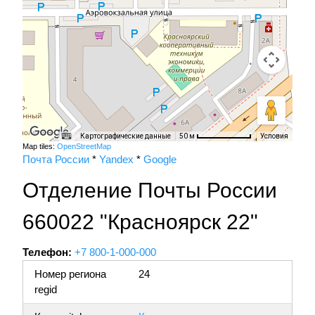
Картографические данные
Условия
50 м
Map tiles:
OpenStreetMap
Почта России
*
Yandex
*
Google
Отделение Почты России
660022 "Красноярск 22"
Телефон:
+7 800-1-000-000
Номер региона
24
regid