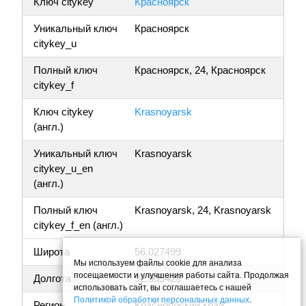
Ключ citykey
Красноярск
Уникальный ключ
Красноярск
citykey_u
Полный ключ
Красноярск, 24, Красноярск
citykey_f
Ключ citykey
Krasnoyarsk
(англ.)
Уникальный ключ
Krasnoyarsk
citykey_u_en
(англ.)
Полный ключ
Krasnoyarsk, 24, Krasnoyarsk
citykey_f_en (англ.)
Широта
56.027499
Мы используем файлы cookie для анализа
посещаемости и улучшения работы сайта. Продолжая
Долгота
92.905429
использовать сайт, вы соглашаетесь с нашей
Политикой обработки персональных данных
.
Регион
Красноярский край