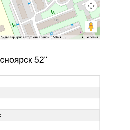
т быть защищено авторским правом
Условия
50 м
сноярск 52"
к