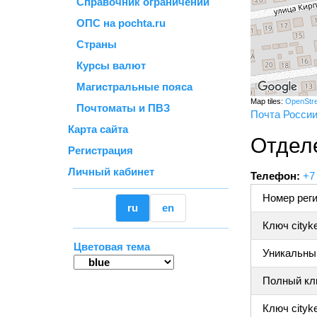
Справочник ограничений
ОПС на pochta.ru
Страны
Курсы валют
Магистральные пояса
Map tiles:
OpenStr
Почтоматы и ПВЗ
Почта Росси
Карта сайта
Отделе
Регистрация
Личный кабинет
Телефон:
+7
Номер реги
ru
en
Ключ cityk
Цветовая тема
Уникальный
Полный клю
Ключ cityke