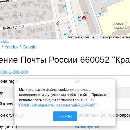
Быстрые клавиши
Это изображение може
eetMap
и
*
Yandex
*
Google
ние Почты России 660052 "Кра
 800-1-000-000
она regid
24
Мы используем файлы cookie для анализа
ey
Красноярск
посещаемости и улучшения работы сайта. Продолжая
использовать сайт, вы соглашаетесь с нашей
 ключ citykey_u
Красноярск
Политикой обработки персональных данных
.
ч citykey_f
Красноярск, 24, Красноярс
Понятно
y (англ.)
Krasnoyarsk